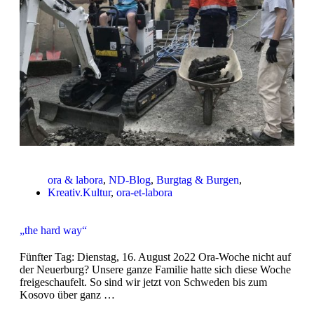
ora & labora
,
ND-Blog
,
Burgtag & Burgen
,
Kreativ.Kultur
,
ora-et-labora
„the hard way“
Fünfter Tag: Dienstag, 16. August 2o22 Ora-Woche nicht auf
der Neuerburg? Unsere ganze Familie hatte sich diese Woche
freigeschaufelt. So sind wir jetzt von Schweden bis zum
Kosovo über ganz …