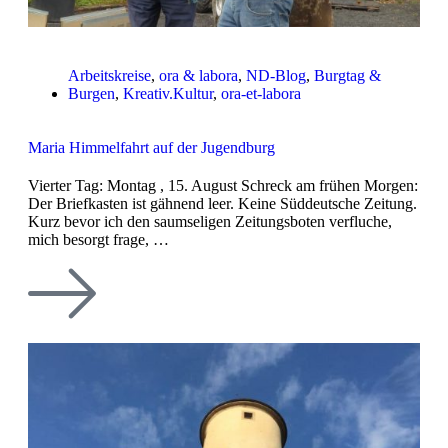
Arbeitskreise
,
ora & labora
,
ND-Blog
,
Burgtag &
Burgen
,
Kreativ.Kultur
,
ora-et-labora
Maria Himmelfahrt auf der Jugendburg
Vierter Tag: Montag , 15. August Schreck am frühen Morgen:
Der Briefkasten ist gähnend leer. Keine Süddeutsche Zeitung.
Kurz bevor ich den saumseligen Zeitungsboten verfluche,
mich besorgt frage, …