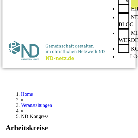
H
ND
BLOG
MI
WERD
K
LO
Home
»
Veranstaltungen
»
ND-Kongress
Arbeitskreise