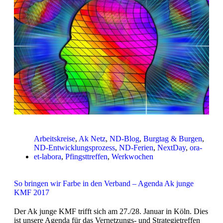
Arbeitskreise
,
Ak Netz
,
ND-Blog
,
Burgtag & Burgen
,
ND-Entwicklungsprozess
,
ND-Ferien
,
NextDay
,
ora-
et-labora
,
Pfingsttreffen
,
Werkwochen
So bringen wir Farbe in den Verband – Agenda Ak junge
KMF 2017
Der Ak junge KMF trifft sich am 27./28. Januar in Köln. Dies
ist unsere Agenda für das Vernetzungs- und Strategietreffen