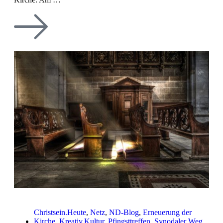
Christsein.Heute
,
Netz
,
ND-Blog
,
Erneuerung der
Kirche
,
Kreativ.Kultur
,
Pfingsttreffen
,
Synodaler Weg