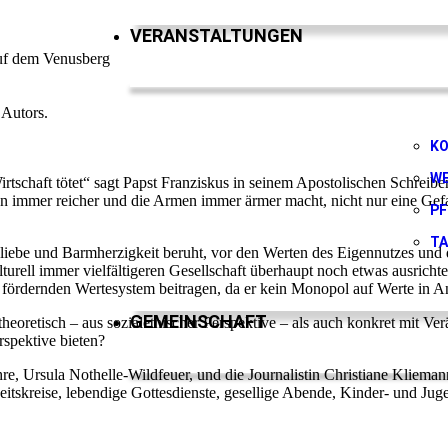
VERANSTALTUNGEN
auf dem Venusberg
 Autors.
K
W
rtschaft tötet“ sagt Papst Franziskus in seinem Apostolischen Schreib
hen immer reicher und die Armen immer ärmer macht, nicht nur eine Gef
PF
T
liebe und Barmherzigkeit beruht, vor den Werten des Eigennutzes und de
turell immer vielfältigeren Gesellschaft überhaupt noch etwas ausricht
 fördernden Wertesystem beitragen, da er kein Monopol auf Werte in
GEMEINSCHAFT
oretisch – aus sozialethischer Perspektive – als auch konkret mit Ve
spektive bieten?
ehre, Ursula Nothelle-Wildfeuer, und die Journalistin Christiane Kliem
eitskreise, lebendige Gottesdienste, gesellige Abende, Kinder- und J