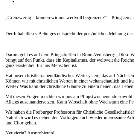
„Grenzwertig – können wir uns wertvoll begrenzen?“ – Pfingsten 
Der Inhalt dieses Beitrages entspricht der persönlichen Meinung des
Darum geht es auf dem Pfingsttreffen in Bonn-Venusberg: „Diese Wi
bringt auf den Punkt, dass ein Kapitalismus, der weltweit die Reic
ganz existentiell für uns Menschen ist.
Hat unser christlich-abendländisches Wertesystem, das auf Nächsten
Können wir mit christlichen Werten in einer weltanschaulich und kul
Werte? Was kann der christliche Glaube zu einem neuen, das Leben
Mit diesen Fragen möchten wir uns am Pfingstwochenende sowohl the
Alltags auseinandersetzen. Kann Wirtschaft ohne Wachstum eine Per
Wir haben die Freiburger Professorin für Christliche Gesellschaftsl
Natürlich wird es neben den Vorträgen auch wieder interessante Arb
und Chor geben.
Neugierig? Ausprobieren!