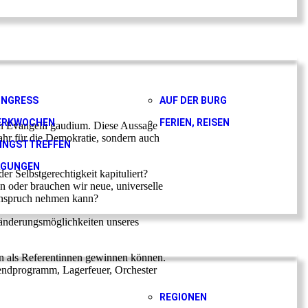
ONGRESS
AUF DER BURG
ERKWOCHEN
FERIEN, REISEN
en Evangelii gaudium. Diese Aussage
ahr für die Demokratie, sondern auch
INGSTTREFFEN
AGUNGEN
r Selbstgerechtigkeit kapituliert?
en oder brauchen wir neue, universelle
 Anspruch nehmen kann?
ränderungsmöglichkeiten unseres
ann als Referentinnen gewinnen können.
ugendprogramm, Lagerfeuer, Orchester
REGIONEN