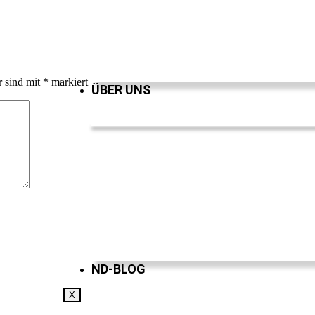
r sind mit
*
markiert
ÜBER UNS
ND-BLOG
X