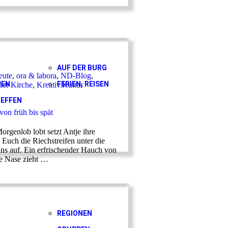
AUF DER BURG
eute
,
ora & labora
,
ND-Blog
,
HEN
FERIEN, REISEN
der Kirche
,
Kreativ.Kultur
EFFEN
von früh bis spät
orgenlob lobt setzt Antje ihre
 Euch die Riechstreifen unter die
uns auf. Ein erfrischender Hauch von
ie Nase zieht …
REGIONEN