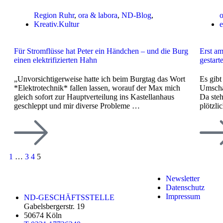
Region Ruhr
,
ora & labora
,
ND-Blog
,
o
Kreativ.Kultur
e
Für Stromflüsse hat Peter ein Händchen – und die Burg
Erst am
einen elektrifizierten Hahn
gestarte
„Unvorsichtigerweise hatte ich beim Burgtag das Wort
Es gib
*Elektrotechnik* fallen lassen, worauf der Max mich
Umscha
gleich sofort zur Hauptverteilung ins Kastellanhaus
Da steh
geschleppt und mir diverse Probleme …
plötzli
1
…
3
4
5
Newsletter
Datenschutz
Impressum
ND-GESCHÄFTSSTELLE
Gabelsbergerstr. 19
50674 Köln