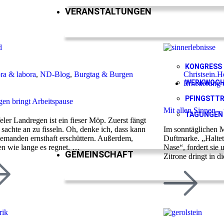
VERANSTALTUNGEN
KONGRESS
ra & labora
,
ND-Blog
,
Burgtag & Burgen
Christsein.H
WERKWOC
Erneuerung 
PFINGSTTR
gen bringt Arbeitspause
Mit allen Sinnen – 
TAGUNGEN
eler Landregen ist ein fieser Möp. Zuerst fängt
 sachte an zu fisseln. Oh, denke ich, dass kann
Im sonntäglichen M
emanden ernsthaft erschüttern. Außerdem,
Duftmarke. „Haltet
en wie lange es regnet. …
Nase“, fordert sie 
GEMEINSCHAFT
Zitrone dringt in d