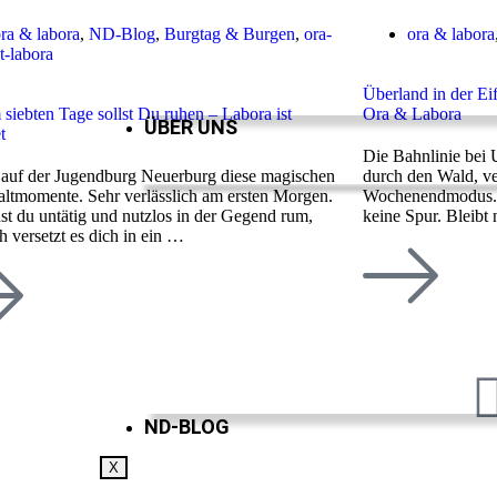
ra & labora
,
ND-Blog
,
Burgtag & Burgen
,
ora-
ora & labora
t-labora
Überland in der Ei
 siebten Tage sollst Du ruhen – Labora ist
Ora & Labora
ÜBER UNS
t
Die Bahnlinie bei U
t auf der Jugendburg Neuerburg diese magischen
durch den Wald, ve
ltmomente. Sehr verlässlich am ersten Morgen.
Wochenendmodus. V
st du untätig und nutzlos in der Gegend rum,
keine Spur. Bleibt
ch versetzt es dich in ein …
ND-BLOG
X