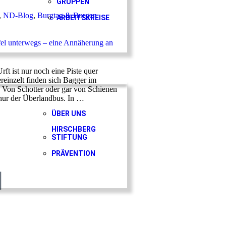
GRUPPEN
,
ND-Blog
,
Burgtag & Burgen
ARBEITSKREISE
fel unterwegs – eine Annäherung an
rft ist nur noch eine Piste quer
reinzelt finden sich Bagger im
on Schotter oder gar von Schienen
 nur der Überlandbus. In …
ÜBER UNS
HIRSCHBERG
STIFTUNG
PRÄVENTION