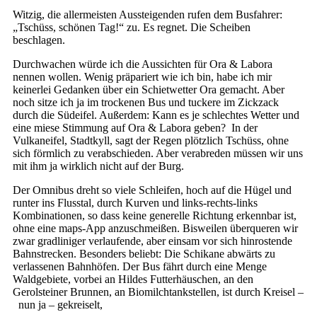
Witzig, die allermeisten Aussteigenden rufen dem Busfahrer:
„Tschüss, schönen Tag!“ zu. Es regnet. Die Scheiben
beschlagen.
Durchwachen würde ich die Aussichten für Ora & Labora
nennen wollen. Wenig präpariert wie ich bin, habe ich mir
keinerlei Gedanken über ein Schietwetter Ora gemacht. Aber
noch sitze ich ja im trockenen Bus und tuckere im Zickzack
durch die Südeifel. Außerdem: Kann es je schlechtes Wetter und
eine miese Stimmung auf Ora & Labora geben? In der
Vulkaneifel, Stadtkyll, sagt der Regen plötzlich Tschüss, ohne
sich förmlich zu verabschieden. Aber verabreden müssen wir uns
mit ihm ja wirklich nicht auf der Burg.
Der Omnibus dreht so viele Schleifen, hoch auf die Hügel und
runter ins Flusstal, durch Kurven und links-rechts-links
Kombinationen, so dass keine generelle Richtung erkennbar ist,
ohne eine maps-App anzuschmeißen. Bisweilen überqueren wir
zwar gradliniger verlaufende, aber einsam vor sich hinrostende
Bahnstrecken. Besonders beliebt: Die Schikane abwärts zu
verlassenen Bahnhöfen. Der Bus fährt durch eine Menge
Waldgebiete, vorbei an Hildes Futterhäuschen, an den
Gerolsteiner Brunnen, an Biomilchtankstellen, ist durch Kreisel –
nun ja – gekreiselt,