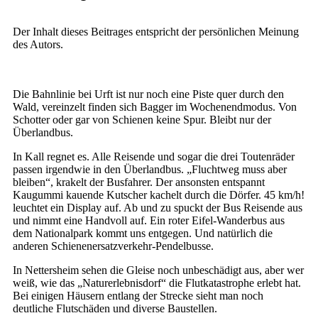
Der Inhalt dieses Beitrages entspricht der persönlichen Meinung
des Autors.
Die Bahnlinie bei Urft ist nur noch eine Piste quer durch den
Wald, vereinzelt finden sich Bagger im Wochenendmodus. Von
Schotter oder gar von Schienen keine Spur. Bleibt nur der
Überlandbus.
In Kall regnet es. Alle Reisende und sogar die drei Toutenräder
passen irgendwie in den Überlandbus. „Fluchtweg muss aber
bleiben“, krakelt der Busfahrer. Der ansonsten entspannt
Kaugummi kauende Kutscher kachelt durch die Dörfer. 45 km/h!
leuchtet ein Display auf. Ab und zu spuckt der Bus Reisende aus
und nimmt eine Handvoll auf. Ein roter Eifel-Wanderbus aus
dem Nationalpark kommt uns entgegen. Und natürlich die
anderen Schienenersatzverkehr-Pendelbusse.
In Nettersheim sehen die Gleise noch unbeschädigt aus, aber wer
weiß, wie das „Naturerlebnisdorf“ die Flutkatastrophe erlebt hat.
Bei einigen Häusern entlang der Strecke sieht man noch
deutliche Flutschäden und diverse Baustellen.