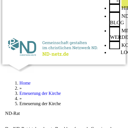
H
ND
BLOG
MI
WERD
K
LO
Home
»
Erneuerung der Kirche
»
Erneuerung der Kirche
ND-Rat