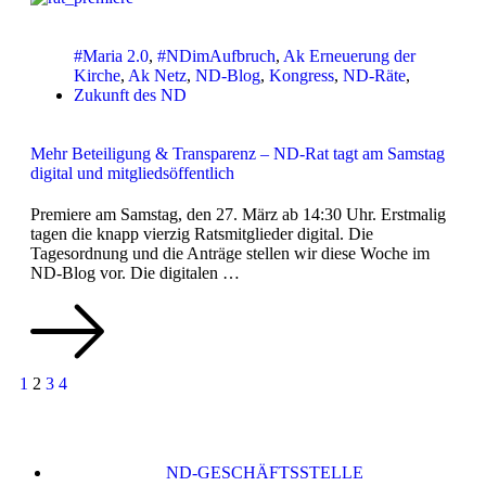
#Maria 2.0
,
#NDimAufbruch
,
Ak Erneuerung der
Kirche
,
Ak Netz
,
ND-Blog
,
Kongress
,
ND-Räte
,
Zukunft des ND
Mehr Beteiligung & Transparenz – ND-Rat tagt am Samstag
digital und mitgliedsöffentlich
Premiere am Samstag, den 27. März ab 14:30 Uhr. Erstmalig
tagen die knapp vierzig Ratsmitglieder digital. Die
Tagesordnung und die Anträge stellen wir diese Woche im
ND-Blog vor. Die digitalen …
1
2
3
4
ND-GESCHÄFTSSTELLE