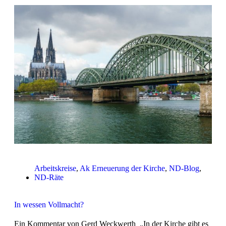
Arbeitskreise
,
Ak Erneuerung der Kirche
,
ND-Blog
,
ND-Räte
In wessen Vollmacht?
Ein Kommentar von Gerd Weckwerth „In der Kirche gibt es