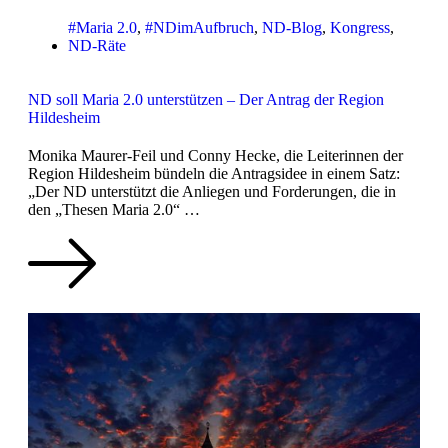
#Maria 2.0
,
#NDimAufbruch
,
ND-Blog
,
Kongress
,
ND-Räte
ND soll Maria 2.0 unterstützen – Der Antrag der Region
Hildesheim
Monika Maurer-Feil und Conny Hecke, die Leiterinnen der
Region Hildesheim bündeln die Antragsidee in einem Satz:
„Der ND unterstützt die Anliegen und Forderungen, die in
den „Thesen Maria 2.0“ …