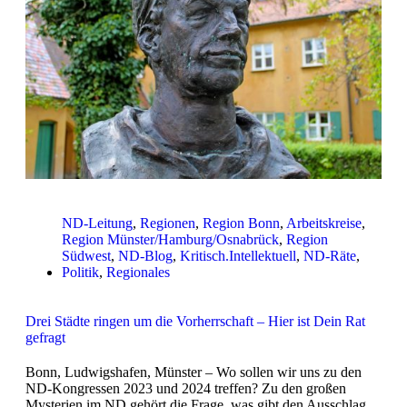
ND-Leitung
,
Regionen
,
Region Bonn
,
Arbeitskreise
,
Region Münster/Hamburg/Osnabrück
,
Region
Südwest
,
ND-Blog
,
Kritisch.Intellektuell
,
ND-Räte
,
Politik
,
Regionales
Drei Städte ringen um die Vorherrschaft – Hier ist Dein Rat
gefragt
Bonn, Ludwigshafen, Münster – Wo sollen wir uns zu den
ND-Kongressen 2023 und 2024 treffen? Zu den großen
Mysterien im ND gehört die Frage, was gibt den Ausschlag,