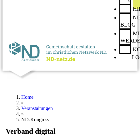
H
ND
BLOG
MI
WERD
K
LO
Home
»
Veranstaltungen
»
ND-Kongress
Verband digital