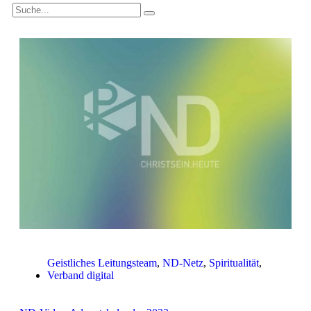
Geistliches Leitungsteam
,
ND-Netz
,
Spiritualität
,
Verband digital