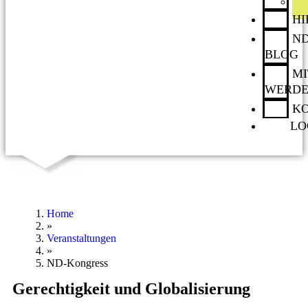
H
ND
BLOG
MI
WERD
K
LO
Home
»
Veranstaltungen
»
ND-Kongress
Gerechtigkeit und Globalisierung