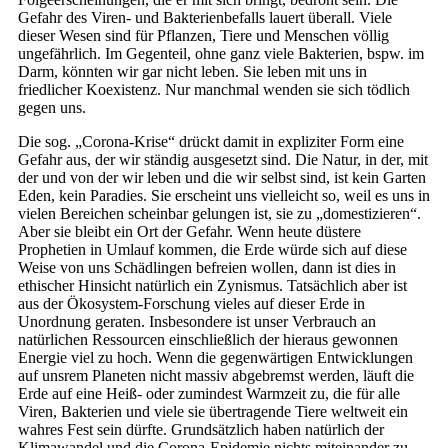
Gefahr des Viren- und Bakterienbefalls lauert überall. Viele
dieser Wesen sind für Pflanzen, Tiere und Menschen völlig
ungefährlich. Im Gegenteil, ohne ganz viele Bakterien, bspw. im
Darm, könnten wir gar nicht leben. Sie leben mit uns in
friedlicher Koexistenz. Nur manchmal wenden sie sich tödlich
gegen uns.
Die sog. „Corona-Krise“ drückt damit in expliziter Form eine
Gefahr aus, der wir ständig ausgesetzt sind. Die Natur, in der, mit
der und von der wir leben und die wir selbst sind, ist kein Garten
Eden, kein Paradies. Sie erscheint uns vielleicht so, weil es uns in
vielen Bereichen scheinbar gelungen ist, sie zu „domestizieren“.
Aber sie bleibt ein Ort der Gefahr. Wenn heute düstere
Prophetien in Umlauf kommen, die Erde würde sich auf diese
Weise von uns Schädlingen befreien wollen, dann ist dies in
ethischer Hinsicht natürlich ein Zynismus. Tatsächlich aber ist
aus der Ökosystem-Forschung vieles auf dieser Erde in
Unordnung geraten. Insbesondere ist unser Verbrauch an
natürlichen Ressourcen einschließlich der hieraus gewonnen
Energie viel zu hoch. Wenn die gegenwärtigen Entwicklungen
auf unsrem Planeten nicht massiv abgebremst werden, läuft die
Erde auf eine Heiß- oder zumindest Warmzeit zu, die für alle
Viren, Bakterien und viele sie übertragende Tiere weltweit ein
wahres Fest sein dürfte. Grundsätzlich haben natürlich der
Klimawandel und die Corona-Epidemie nichts miteinander zu