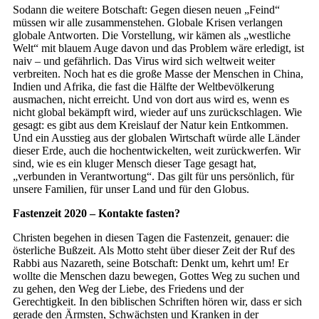
Sodann die weitere Botschaft: Gegen diesen neuen „Feind“
müssen wir alle zusammenstehen. Globale Krisen verlangen
globale Antworten. Die Vorstellung, wir kämen als „westliche
Welt“ mit blauem Auge davon und das Problem wäre erledigt, ist
naiv – und gefährlich. Das Virus wird sich weltweit weiter
verbreiten. Noch hat es die große Masse der Menschen in China,
Indien und Afrika, die fast die Hälfte der Weltbevölkerung
ausmachen, nicht erreicht. Und von dort aus wird es, wenn es
nicht global bekämpft wird, wieder auf uns zurückschlagen. Wie
gesagt: es gibt aus dem Kreislauf der Natur kein Entkommen.
Und ein Ausstieg aus der globalen Wirtschaft würde alle Länder
dieser Erde, auch die hochentwickelten, weit zurückwerfen. Wir
sind, wie es ein kluger Mensch dieser Tage gesagt hat,
„verbunden in Verantwortung“. Das gilt für uns persönlich, für
unsere Familien, für unser Land und für den Globus.
Fastenzeit 2020 – Kontakte fasten?
Christen begehen in diesen Tagen die Fastenzeit, genauer: die
österliche Bußzeit. Als Motto steht über dieser Zeit der Ruf des
Rabbi aus Nazareth, seine Botschaft: Denkt um, kehrt um! Er
wollte die Menschen dazu bewegen, Gottes Weg zu suchen und
zu gehen, den Weg der Liebe, des Friedens und der
Gerechtigkeit. In den biblischen Schriften hören wir, dass er sich
gerade den Ärmsten, Schwächsten und Kranken in der