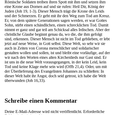
Römische Soldaten treiben ihren Spott mit ihm und setzen ihm
eine Krone aus Dornen auf und sie rufen: Heil Dir, König der
Juden (Joh 19, 1-3). Dieser Mensch trägt die Krone des Leids
und der Schmerzen. Er geht mit ihr den Weg zum Tod am Kreuz.
Er, von dem spätere Generationen sagen werden, er war Gottes
Sohn, stirbt einen schändlichen, einen schrecklichen Tod. Damit
nimmt er ganz und gar teil am Schicksal alles Irdischen. Aber der
christliche Glaube beginnt genau da, wo die, die ihm gefolgt
sind, erkennen. Dieser Mensch ist nicht im Tod geblieben, er lebt
jetzt auf neue Weise, in Gott selbst. Diese Welt, so sehr wir sie
auch in Zeiten von Corona menschlicher und solidarischer
gestalten wollen und sollen, ist und bleibt eine vorläufige, auf der
wir nach den Worten eines alten Kirchenlieds nur Gast sind. Er
ist uns in die neue Welt vorausgegangen, in der kein Leid, kein
Tod und keine Klage mehr sein wird (Offb 21,4). Oder, um mit
der Überlieferung des Evangelisten Johannes zu schließen: In
dieser Welt habt ihr Angst, doch seid getrost, ich habe die Welt
überwunden (Joh 16,33).
Schreibe einen Kommentar
Deine E-Mail-Adresse wird nicht veröffentlicht.
Erforderliche