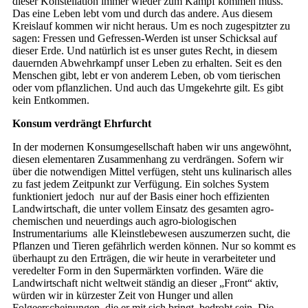
dieser Konstellation immer wieder zum Kampf kommen muss.
Das eine Leben lebt vom und durch das andere. Aus diesem
Kreislauf kommen wir nicht heraus. Um es noch zugespitzter zu
sagen: Fressen und Gefressen-Werden ist unser Schicksal auf
dieser Erde. Und natürlich ist es unser gutes Recht, in diesem
dauernden Abwehrkampf unser Leben zu erhalten. Seit es den
Menschen gibt, lebt er von anderem Leben, ob vom tierischen
oder vom pflanzlichen. Und auch das Umgekehrte gilt. Es gibt
kein Entkommen.
Konsum verdrängt Ehrfurcht
In der modernen Konsumgesellschaft haben wir uns angewöhnt,
diesen elementaren Zusammenhang zu verdrängen. Sofern wir
über die notwendigen Mittel verfügen, steht uns kulinarisch alles
zu fast jedem Zeitpunkt zur Verfügung. Ein solches System
funktioniert jedoch nur auf der Basis einer hoch effizienten
Landwirtschaft, die unter vollem Einsatz des gesamten agro-
chemischen und neuerdings auch agro-biologischen
Instrumentariums alle Kleinstlebewesen auszumerzen sucht, die
Pflanzen und Tieren gefährlich werden können. Nur so kommt es
überhaupt zu den Erträgen, die wir heute in verarbeiteter und
veredelter Form in den Supermärkten vorfinden. Wäre die
Landwirtschaft nicht weltweit ständig an dieser „Front“ aktiv,
würden wir in kürzester Zeit von Hunger und allen
Folgeerscheinungen, die er mit sich bringt, bedroht sein. Die