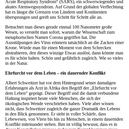
Acute Respiratory Syndrom“ (SARS), ein schwerwiegendes und
akutes Atemwegssyndrom. Auf Grund der globalen Verflechtung
hat es längst die Grenzen von Ländern und Kontinenten
übersprungen und greift uns Schritt für Schritt alle an.
Betrachtet man dieses gerade einmal 100 Nanometer große
Wesen, so versteht man sofort, warum die Wissenschaft zum
metaphorischen Namen Corona gegriffen hat. Die
Ausstülpungen des Virus erinnern tatsächlich an die Zacken einer
Krone. Würde man für einen Moment von dem Schrecken
abstrahieren, den dieses winzige Etwas auslöst, dann könnte man
es für schön halten. Schön und gefährlich zugleich. Wie so vieles
in der Natur.
Ehrfurcht vor dem Leben – ein dauernder Konflikt
Albert Schweitzer hat vor dem Hintergrund seiner damaligen
Erfahrungen als Arzt in Afrika den Begriff der „Ehrfurcht vor
dem Leben“ geprägt. Dieser Begriff und die damit verbundene
Haltung inspiriert heute viele Menschen, die sich der
ökologischen Wende verschrieben haben. Viele aber wissen
nicht, dass Schweitzer zugleich die ganze Dramatik des Lebens
in den Blick genommen. Er sieht in voller Schärfe, dass
Lebewesen, von Viren bis hin zu Menschen, in einem dauernden
Konflikt miteinander stehen. Ihm ist völlig bewusst, dass es in