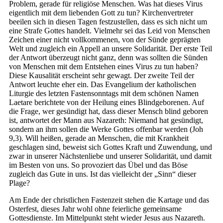
Problem, gerade für religiöse Menschen. Was hat dieses Virus
eigentlich mit dem liebenden Gott zu tun? Kirchenvertreter
beeilen sich in diesen Tagen festzustellen, dass es sich nicht um
eine Strafe Gottes handelt. Vielmehr sei das Leid von Menschen
Zeichen einer nicht vollkommenen, von der Sünde geprägten
Welt und zugleich ein Appell an unsere Solidarität. Der erste Teil
der Antwort überzeugt nicht ganz, denn was sollten die Sünden
von Menschen mit dem Entstehen eines Virus zu tun haben?
Diese Kausalität erscheint sehr gewagt. Der zweite Teil der
Antwort leuchte eher ein. Das Evangelium der katholischen
Liturgie des letzten Fastensonntags mit dem schönen Namen
Laetare berichtete von der Heilung eines Blindgeborenen. Auf
die Frage, wer gesündigt hat, dass dieser Mensch blind geboren
ist, antwortet der Mann aus Nazareth: Niemand hat gesündigt,
sondern an ihm sollen die Werke Gottes offenbar werden (Joh
9,3). Will heißen, gerade an Menschen, die mit Krankheit
geschlagen sind, beweist sich Gottes Kraft und Zuwendung, und
zwar in unserer Nächstenliebe und unserer Solidarität, und damit
im Besten von uns. So provoziert das Übel und das Böse
zugleich das Gute in uns. Ist das vielleicht der „Sinn“ dieser
Plage?
Am Ende der christlichen Fastenzeit stehen die Kartage und das
Osterfest, dieses Jahr wohl ohne feierliche gemeinsame
Gottesdienste. Im Mittelpunkt steht wieder Jesus aus Nazareth.