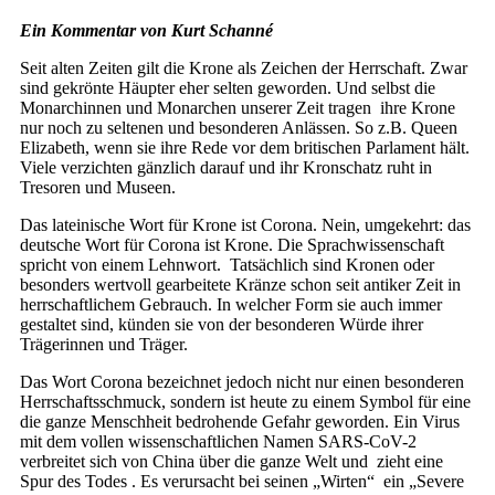
Ein Kommentar von Kurt Schanné
Seit alten Zeiten gilt die Krone als Zeichen der Herrschaft. Zwar
sind gekrönte Häupter eher selten geworden. Und selbst die
Monarchinnen und Monarchen unserer Zeit tragen ihre Krone
nur noch zu seltenen und besonderen Anlässen. So z.B. Queen
Elizabeth, wenn sie ihre Rede vor dem britischen Parlament hält.
Viele verzichten gänzlich darauf und ihr Kronschatz ruht in
Tresoren und Museen.
Das lateinische Wort für Krone ist Corona. Nein, umgekehrt: das
deutsche Wort für Corona ist Krone. Die Sprachwissenschaft
spricht von einem Lehnwort. Tatsächlich sind Kronen oder
besonders wertvoll gearbeitete Kränze schon seit antiker Zeit in
herrschaftlichem Gebrauch. In welcher Form sie auch immer
gestaltet sind, künden sie von der besonderen Würde ihrer
Trägerinnen und Träger.
Das Wort Corona bezeichnet jedoch nicht nur einen besonderen
Herrschaftsschmuck, sondern ist heute zu einem Symbol für eine
die ganze Menschheit bedrohende Gefahr geworden. Ein Virus
mit dem vollen wissenschaftlichen Namen SARS-CoV-2
verbreitet sich von China über die ganze Welt und zieht eine
Spur des Todes . Es verursacht bei seinen „Wirten“ ein „Severe