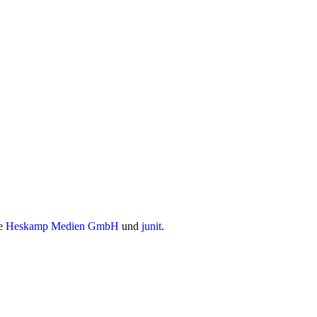
ie
Heskamp Medien GmbH
und
junit
.