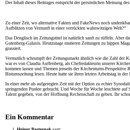
Der Inhalt dieses Beitrages entspricht der persönlichen Meinung des
Zu einer Zeit, wo alternative Fakten und FakeNews noch undenkbar w
Aufblitzen von Vernunft in einer verrückten wahnwitzigen Welt?“
Das Denglisch im Zeitungstitel ist natürlich sanft zu rüffeln. Aber 
Gutenberg-Galaxis. Heutzutage mutieren Zeitungen zu hippen Magaz
grassiert.
Vermutlich schrumpft der Zeitungsmarkt ähnlich wie die Zahl der 
war es von Claudia Auffenberg, als Chefredakteurin unserer Kirch
kommen lassen und Themen jenseits der Kirchenturm-Perspektive Rau
Bistumszeitung lesen. Heute hatte sie ihren letzten Arbeitstag in 
In einer mehr als aufgeregten Zeit mit der Option zu echter Synoda
springenden Punkte gebracht. Und Woche für Woche leuchtete auf Sei
Talent gegeben, von der Hoffnung Rechenschaft zu geben. Ihr scho
Ein Kommentar
Heiner Pasternak
sagt: