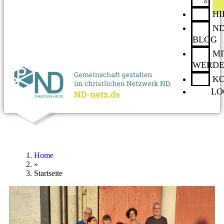
H
ND
BLOG
MI
WERD
K
LO
Home
»
Startseite