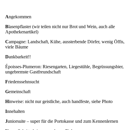
A
ngekommen
B
lasenpflaster (wir teilen nicht nur Brot und Wein, auch alle
Apothekenartikel)
C
ampagne: Landschaft, Kühe, aussterbende Dörfer, wenig Öffis,
viele Bäume
D
ankbarkeit!!
Époisses-Plumeron: Riesengarten, Liegestühle, Begrüssungsbier,
ungebremste Gastfreundschaft
F
riedenssehnsucht
G
emeinschaft
H
inweise: nicht nur geistliche, auch handfeste, siehe Photo
I
nnehalten
J
uniorsuite – super für die Portokasse und zum Kennenlernen