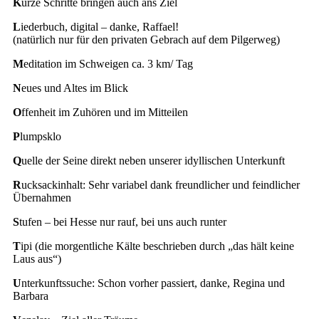
K
urze Schritte bringen auch ans Ziel
L
iederbuch, digital – danke, Raffael!
(natürlich nur für den privaten Gebrach auf dem Pilgerweg)
M
editation im Schweigen ca. 3 km/ Tag
N
eues und Altes im Blick
O
ffenheit im Zuhören und im Mitteilen
P
lumpsklo
Q
uelle der Seine direkt neben unserer idyllischen Unterkunft
R
ucksackinhalt: Sehr variabel dank freundlicher und feindlicher
Übernahmen
S
tufen – bei Hesse nur rauf, bei uns auch runter
T
ipi (die morgentliche Kälte beschrieben durch „das hält keine
Laus aus“)
U
nterkunftssuche: Schon vorher passiert, danke, Regina und
Barbara