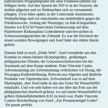
katholischen Programmpunkt mit einer Friedenswallfahrt zur
Hilligen Seele. Auf den Spuren der ND’er in der Nazizeit, die
dorthin pilgerten und zu Weihnachten sich zu versammeln
pflegten. Zwei Jahre später, in der Leiterrunde dominierten
Wehrpflichtige und wir entschieden uns mehrheitlich gegen die
Friedenswoche. Anfang der Neunziger, zu Irak-Kriegszeiten,
feierten wir KSJ’ler*innen beim Friedenscamp auf dem
Paderborner Rathausplatz Gottesdienste und bewachten in
Schneesonntagsnächten die Zeltstadt. Es war die Hochzeit der
neuen sozialen Bewegungen und Josef hatte uns mitten hinein
gelotst.
Damals hieß es noch „Dritte Welt“. Josef vermittelte uns den
Kontakt zu einem kleinen (Körpergroße), großartigen
philippinischer Priester, der Genossenschaftswesen bei der
Jesusbank auf dem Kamp studierte. Pater Vincente Castro.
Adventssamstag um Adventsamstag vertickerten wir Honig, die
Nicaragua-Kaffeedröhnung, Rotwein aus Algerien und ähnliche
Produkte von Tapetentischen. Schweinekalt war es auf dem
Marienplatz, aber Josef hatte in uns das Feuer für Wasserbüffel
entzündet. Und wie sehr haben wir uns über das Foto aus der
philippinischen Inselwelt gefreut, wo auf einem Wasserbüffel in
gelben Himmelfahrtslettern KSJ zu lesen war. Padre Vincente
Castros Beschreibung von Josef: „Ein Posaunenengel Gottes“.
Sie passte perfekt.