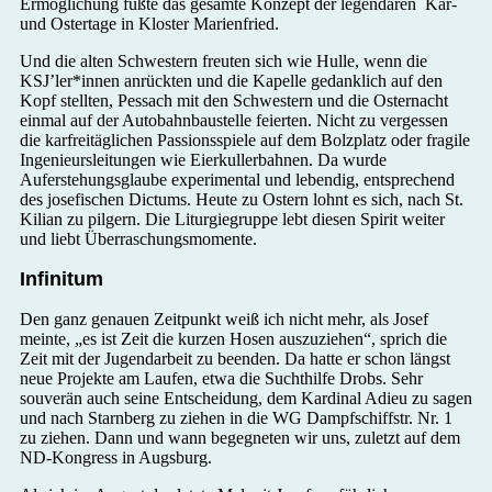
Ermöglichung fußte das gesamte Konzept der legendären Kar-
und Ostertage in Kloster Marienfried.
Und die alten Schwestern freuten sich wie Hulle, wenn die
KSJ’ler*innen anrückten und die Kapelle gedanklich auf den
Kopf stellten, Pessach mit den Schwestern und die Osternacht
einmal auf der Autobahnbaustelle feierten. Nicht zu vergessen
die karfreitäglichen Passionsspiele auf dem Bolzplatz oder fragile
Ingenieursleitungen wie Eierkullerbahnen. Da wurde
Auferstehungsglaube experimental und lebendig, entsprechend
des josefischen Dictums. Heute zu Ostern lohnt es sich, nach St.
Kilian zu pilgern. Die Liturgiegruppe lebt diesen Spirit weiter
und liebt Überraschungsmomente.
Infinitum
Den ganz genauen Zeitpunkt weiß ich nicht mehr, als Josef
meinte, „es ist Zeit die kurzen Hosen auszuziehen“, sprich die
Zeit mit der Jugendarbeit zu beenden. Da hatte er schon längst
neue Projekte am Laufen, etwa die Suchthilfe Drobs. Sehr
souverän auch seine Entscheidung, dem Kardinal Adieu zu sagen
und nach Starnberg zu ziehen in die WG Dampfschiffstr. Nr. 1
zu ziehen. Dann und wann begegneten wir uns, zuletzt auf dem
ND-Kongress in Augsburg.