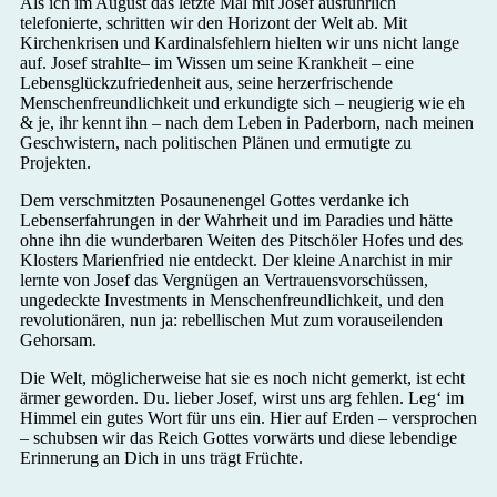
Als ich im August das letzte Mal mit Josef ausführlich
telefonierte, schritten wir den Horizont der Welt ab. Mit
Kirchenkrisen und Kardinalsfehlern hielten wir uns nicht lange
auf. Josef strahlte– im Wissen um seine Krankheit – eine
Lebensglückzufriedenheit aus, seine herzerfrischende
Menschenfreundlichkeit und erkundigte sich – neugierig wie eh
& je, ihr kennt ihn – nach dem Leben in Paderborn, nach meinen
Geschwistern, nach politischen Plänen und ermutigte zu
Projekten.
Dem verschmitzten Posaunenengel Gottes verdanke ich
Lebenserfahrungen in der Wahrheit und im Paradies und hätte
ohne ihn die wunderbaren Weiten des Pitschöler Hofes und des
Klosters Marienfried nie entdeckt. Der kleine Anarchist in mir
lernte von Josef das Vergnügen an Vertrauensvorschüssen,
ungedeckte Investments in Menschenfreundlichkeit, und den
revolutionären, nun ja: rebellischen Mut zum vorauseilenden
Gehorsam.
Die Welt, möglicherweise hat sie es noch nicht gemerkt, ist echt
ärmer geworden. Du. lieber Josef, wirst uns arg fehlen. Leg‘ im
Himmel ein gutes Wort für uns ein. Hier auf Erden – versprochen
– schubsen wir das Reich Gottes vorwärts und diese lebendige
Erinnerung an Dich in uns trägt Früchte.