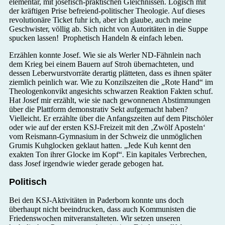
elementar, mit josefisch-praktischen Gleichnissen. Logisch mit
der kräftigen Prise befreiend-politischer Theologie. Auf dieses
revolutionäre Ticket fuhr ich, aber ich glaube, auch meine
Geschwister, völlig ab. Sich nicht von Autoritäten in die Suppe
spucken lassen! Prophetisch Handeln & einfach leben.
Erzählen konnte Josef. Wie sie als Werler ND-Fähnlein nach
dem Krieg bei einem Bauern auf Stroh übernachteten, und
dessen Leberwurstvorräte derartig plätteten, dass es ihnen später
ziemlich peinlich war. Wie zu Konzilszeiten die „Rote Hand“ im
Theologenkonvikt angesichts schwarzen Reaktion Fakten schuf.
Hat Josef mir erzählt, wie sie nach gewonnenen Abstimmungen
über die Plattform demonstrativ Sekt aufgemacht haben?
Vielleicht. Er erzählte über die Anfangszeiten auf dem Pitschöler
oder wie auf der ersten KSJ-Freizeit mit den ‚Zwölf Aposteln‘
vom Reismann-Gymnasium in der Schweiz die unmöglichen
Grumis Kuhglocken geklaut hatten. „Jede Kuh kennt den
exakten Ton ihrer Glocke im Kopf“. Ein kapitales Verbrechen,
dass Josef irgendwie wieder gerade gebogen hat.
Politisch
Bei den KSJ-Aktivitäten in Paderborn konnte uns doch
überhaupt nicht beeindrucken, dass auch Kommunisten die
Friedenswochen mitveranstalteten. Wir setzen unseren