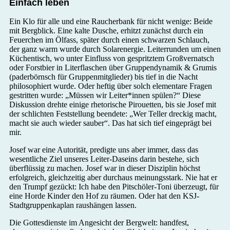
Einfach leben
Ein Klo für alle und eine Raucherbank für nicht wenige: Beide
mit Bergblick. Eine kalte Dusche, erhitzt zunächst durch ein
Feuerchen im Ölfass, später durch einen schwarzen Schlauch,
der ganz warm wurde durch Solarenergie. Leiterrunden um einen
Küchentisch, wo unter Einfluss von gespritztem Großvernatsch
oder Forstbier in Literflaschen über Gruppendynamik & Grumis
(paderbörnsch für Gruppenmitglieder) bis tief in die Nacht
philosophiert wurde. Oder heftig über solch elementare Fragen
gestritten wurde: „Müssen wir Leiter*innen spülen?“ Diese
Diskussion drehte einige rhetorische Pirouetten, bis sie Josef mit
der schlichten Feststellung beendete: „Wer Teller dreckig macht,
macht sie auch wieder sauber“. Das hat sich tief eingeprägt bei
mir.
Josef war eine Autorität, predigte uns aber immer, dass das
wesentliche Ziel unseres Leiter-Daseins darin bestehe, sich
überflüssig zu machen. Josef war in dieser Disziplin höchst
erfolgreich, gleichzeitig aber durchaus meinungsstark. Nie hat er
den Trumpf gezückt: Ich habe den Pitschöler-Toni überzeugt, für
eine Horde Kinder den Hof zu räumen. Oder hat den KSJ-
Stadtgruppenkaplan raushängen lassen.
Die Gottesdienste im Angesicht der Bergwelt: handfest,