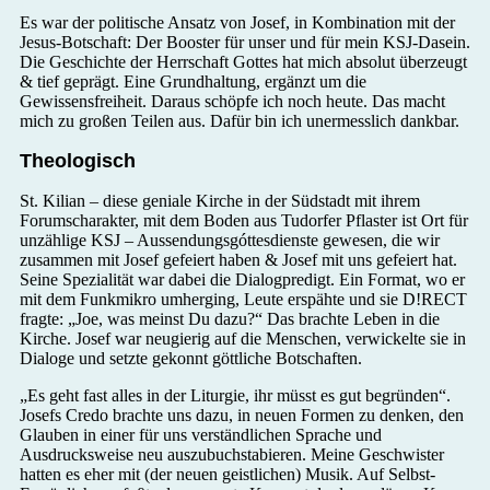
Es war der politische Ansatz von Josef, in Kombination mit der
Jesus-Botschaft: Der Booster für unser und für mein KSJ-Dasein.
Die Geschichte der Herrschaft Gottes hat mich absolut überzeugt
& tief geprägt. Eine Grundhaltung, ergänzt um die
Gewissensfreiheit. Daraus schöpfe ich noch heute. Das macht
mich zu großen Teilen aus. Dafür bin ich unermesslich dankbar.
Theologisch
St. Kilian – diese geniale Kirche in der Südstadt mit ihrem
Forumscharakter, mit dem Boden aus Tudorfer Pflaster ist Ort für
unzählige KSJ – Aussendungsgóttesdienste gewesen, die wir
zusammen mit Josef gefeiert haben & Josef mit uns gefeiert hat.
Seine Spezialität war dabei die Dialogpredigt. Ein Format, wo er
mit dem Funkmikro umherging, Leute erspähte und sie D!RECT
fragte: „Joe, was meinst Du dazu?“ Das brachte Leben in die
Kirche. Josef war neugierig auf die Menschen, verwickelte sie in
Dialoge und setzte gekonnt göttliche Botschaften.
„Es geht fast alles in der Liturgie, ihr müsst es gut begründen“.
Josefs Credo brachte uns dazu, in neuen Formen zu denken, den
Glauben in einer für uns verständlichen Sprache und
Ausdrucksweise neu auszubuchstabieren. Meine Geschwister
hatten es eher mit (der neuen geistlichen) Musik. Auf Selbst-