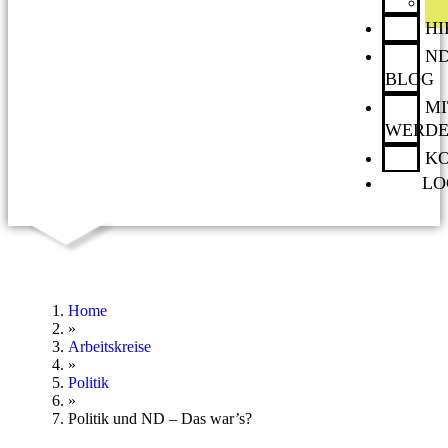
H
ND
BLOG
MI
WERD
K
LO
Home
»
Arbeitskreise
»
Politik
»
Politik und ND – Das war’s?