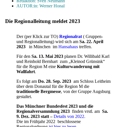
Redaktion: Sven Neumann
AUTOR:in: Werner Honal
Die Regionalleitung meldet 2023
Der (per Klick zur TO)
Regionalrat
( Gruppen-
und Regionalleitung) wird sich am
Sa. 22. April
2023
in München im
Hansahaus
treffen.
Für den
Sa. 13. Mai 2023
planen Dr. Willibald Karl
und Reinhold Bernhart zum „Kleinod Grünsink“
für die Region M eine
Kulturwanderung mit
Wallfahrt
.
Es folgt am
Do. 28. Sep. 2023
am Schloss Leitheim
über dem Donautal für die Region M die
traditionelle Bergmesse
, von der Gruppe Augsburg
gestaltet.
Das Münchner Bundesfest 2023 und die
Regionalversammlung 2023
finden vrstl. am
Sa.
9. Dez. 2023
statt –
Details von 2022.
Die im Frühjahr 2022 beschlossene
Regionalordnung
ist hier zu lesen.