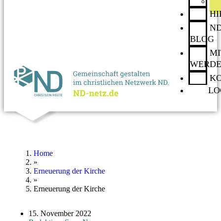
H
ND
BLOG
MI
WERD
K
LO
Home
»
Erneuerung der Kirche
»
Erneuerung der Kirche
15. November 2022