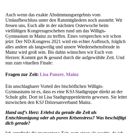
Auch wenn das exakte Abstimmungsergebnis vom
Umlaufbeschluss unter den Ratsmitgliedern noch aussteht: Wir
freuen uns, Euch alle in der nächsten Osterwoche beim
vielfältigen Kongressgeschehen rund um das Willigis-
Gymnasium in Mainz zu treffen. Eines versprechen wir schon
jetzt: Der ND-Kongress 2021 wird ein echter Aufbruch, folglich
alles andere als langweilig und unsere Wiedersehensfreude in
Mainz wird groß sein. Bis dahin wünschen wir Euch von
Herzen: Kommt gut & gesund durch die aufgewühlte Zeit. Und
nun zum vituellen Finale:
Fragen zur Zeit:
Lisa Panzer, Mainz
Ein unschlagbarer Vorteil des bischöflichen Willigis-
Gymnasiums ist es, dass es eine KSJ-Stadtgruppe direkt an der
Schule gibt. Dort ist Lisa Stadtgruppenleiterin gewesen. Sie leitet
inzwischen den KSJ Diözesanverband Mainz.
Hand auf‘s Herz: Erlebst du gerade die Zeit als
Entschleunigung oder als puren Krisenstress? Was beschäftigt
dich gerade?