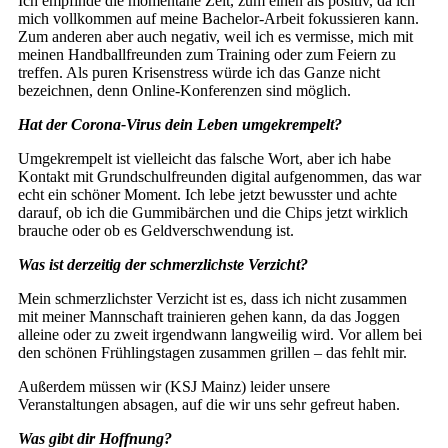
Ich empfinde die momentane Zeit, zum einen als positiv, da ich
mich vollkommen auf meine Bachelor-Arbeit fokussieren kann.
Zum anderen aber auch negativ, weil ich es vermisse, mich mit
meinen Handballfreunden zum Training oder zum Feiern zu
treffen. Als puren Krisenstress würde ich das Ganze nicht
bezeichnen, denn Online-Konferenzen sind möglich.
Hat der Corona-Virus dein Leben umgekrempelt?
Umgekrempelt ist vielleicht das falsche Wort, aber ich habe
Kontakt mit Grundschulfreunden digital aufgenommen, das war
echt ein schöner Moment. Ich lebe jetzt bewusster und achte
darauf, ob ich die Gummibärchen und die Chips jetzt wirklich
brauche oder ob es Geldverschwendung ist.
Was ist derzeitig der schmerzlichste Verzicht?
Mein schmerzlichster Verzicht ist es, dass ich nicht zusammen
mit meiner Mannschaft trainieren gehen kann, da das Joggen
alleine oder zu zweit irgendwann langweilig wird. Vor allem bei
den schönen Frühlingstagen zusammen grillen – das fehlt mir.
Außerdem müssen wir (KSJ Mainz) leider unsere
Veranstaltungen absagen, auf die wir uns sehr gefreut haben.
Was gibt dir Hoffnung?