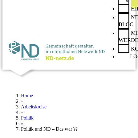
H
ND
BLOG
MI
WERD
K
LO
Home
»
Arbeitskreise
»
Politik
»
Politik und ND – Das war’s?