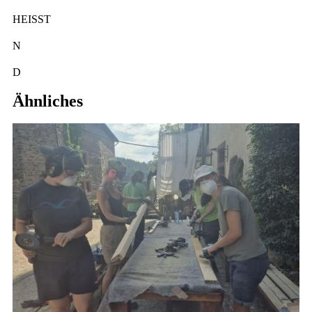
HEISST
N
EU
D
ABEI SEIN.
Ähnliches