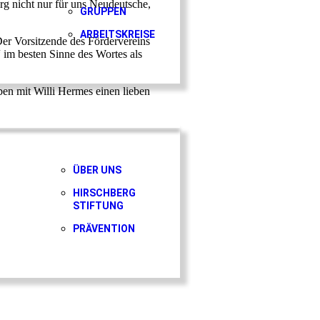
rg nicht nur für uns Neudeutsche,
GRUPPEN
ARBEITSKREISE
Der Vorsitzende des Fördervereins
“ im besten Sinne des Wortes als
ben mit Willi Hermes einen lieben
ÜBER UNS
HIRSCHBERG
STIFTUNG
PRÄVENTION