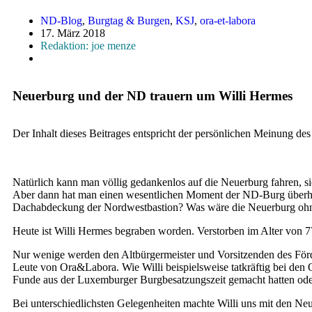
ND-Blog
,
Burgtag & Burgen
,
KSJ
,
ora-et-labora
17. März 2018
Redaktion: joe menze
Neuerburg und der ND trauern um Willi Hermes
Der Inhalt dieses Beitrages entspricht der persönlichen Meinung des
Natürlich kann man völlig gedankenlos auf die Neuerburg fahren, s
Aber dann hat man einen wesentlichen Moment der ND-Burg überhau
Dachabdeckung der Nordwestbastion? Was wäre die Neuerburg oh
Heute ist Willi Hermes begraben worden.
Verstorben im Alter von 7
Nur wenige werden den Altbürgermeister und Vorsitzenden des Förd
Leute von Ora&Labora. Wie Willi beispielsweise tatkräftig bei den Or
Funde aus der Luxemburger Burgbesatzungszeit gemacht hatten od
Bei unterschiedlichsten Gelegenheiten machte Willi uns mit den Neue