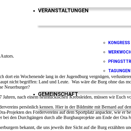
VERANSTALTUNGEN
KONGRESS
WERKWOC
 Autors.
PFINGSTTR
TAGUNGEN
ich dort ein Wochenende lang in der Jugendburg vergnügen, verlustier
pt nicht begriffen: Land und Leute. Was wäre die Burg ohne das mo
ne Neuerburger?
GEMEINSCHAFT
7 Jahren, nach einem heimtückischen Krebsleiden, müssen wir Euch voll
ervereins persönlich kennen. Hier in der Bildmitte mit Bernard auf d
a-Projekten des Fördervereins auf dem Sportplatz anpackte, wie er begei
er bei den Durchgängen durch alle Burgbauprojekte am Ende der Ora-
rburgern bekannt, die uns jeweils ihre Sicht auf die Burg erzählten u