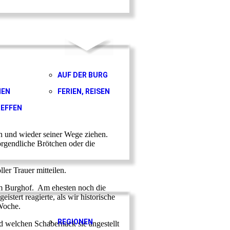
AUF DER BURG
HEN
FERIEN, REISEN
EFFEN
en und wieder seiner Wege ziehen.
rgendliche Brötchen oder die
er Trauer mitteilen.
em Burghof. Am ehesten noch die
stert reagierte, als wir historische
Woche.
REGIONEN
nd welchen Schabernack sie angestellt