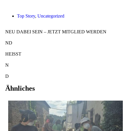
Top Story
,
Uncategorized
NEU DABEI SEIN – JETZT MITGLIED WERDEN
ND
HEISST
N
EU
D
ABEI SEIN.
Ähnliches