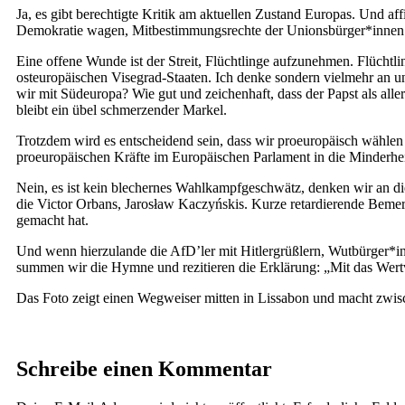
Ja, es gibt berechtigte Kritik am aktuellen Zustand Europas. Und 
Demokratie wagen, Mitbestimmungsrechte der Unionsbürger*innen stä
Eine offene Wunde ist der Streit, Flüchtlinge aufzunehmen. Flüchtlin
osteuropäischen Visegrad-Staaten. Ich denke sondern vielmehr an u
wir mit Südeuropa? Wie gut und zeichenhaft, dass der Papst als all
bleibt ein übel schmerzender Markel.
Trotzdem wird es entscheidend sein, dass wir proeuropäisch wählen g
proeuropäischen Kräfte im Europäischen Parlament in die Minderhei
Nein, es ist kein blechernes Wahlkampfgeschwätz, denken wir an die
die Victor Orbans, Jarosław Kaczyńskis. Kurze retardierende Bemerk
gemacht hat.
Und wenn hierzulande die AfD’ler mit Hitlergrüßlern, Wutbürger*in
summen wir die Hymne und rezitieren die Erklärung: „Mit das Wertvol
Das Foto zeigt einen Wegweiser mitten in Lissabon und macht zwi
Schreibe einen Kommentar