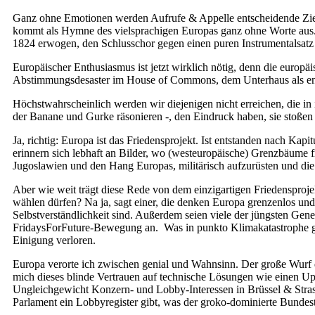
Ganz ohne Emotionen werden Aufrufe & Appelle entscheidende Zielgr
kommt als Hymne des vielsprachigen Europas ganz ohne Worte aus. 
1824 erwogen, den Schlusschor gegen einen puren Instrumentalsatz
Europäischer Enthusiasmus ist jetzt wirklich nötig, denn die europäis
Abstimmungsdesaster im House of Commons, dem Unterhaus als ent
Höchstwahrscheinlich werden wir diejenigen nicht erreichen, die 
der Banane und Gurke räsonieren -, den Eindruck haben, sie stoßen
Ja, richtig: Europa ist das Friedensprojekt. Ist entstanden nach Kap
erinnern sich lebhaft an Bilder, wo (westeuropäische) Grenzbäume f
Jugoslawien und den Hang Europas, militärisch aufzurüsten und die
Aber wie weit trägt diese Rede von dem einzigartigen Friedensprojekt
wählen dürfen? Na ja, sagt einer, die denken Europa grenzenlos und 
Selbstverständlichkeit sind. Außerdem seien viele der jüngsten Gene
FridaysForFuture-Bewegung an. Was in punkto Klimakatastrophe gilt
Einigung verloren.
Europa verorte ich zwischen genial und Wahnsinn. Der große Wurf d
mich dieses blinde Vertrauen auf technische Lösungen wie einen Upl
Ungleichgewicht Konzern- und Lobby-Interessen in Brüssel & Strasb
Parlament ein Lobbyregister gibt, was der groko-dominierte Bundest