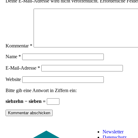
Deine E-Mail-Adresse wird nicht veröffentlicht.
Erforderliche Felde
Kommentar
*
Name
*
E-Mail-Adresse
*
Website
Bitte gib eine Antwort in Ziffern ein:
siebzehn − sieben =
Newsletter
Datenschutz