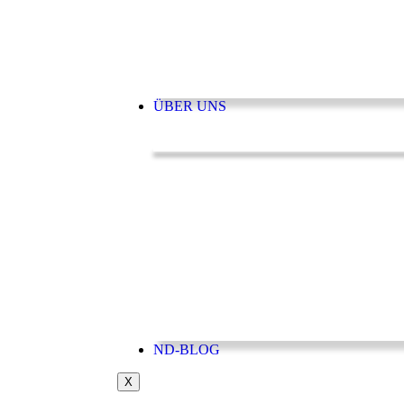
ÜBER UNS
ND-BLOG
X