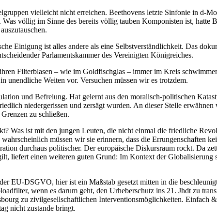
uppen vielleicht nicht erreichen. Beethovens letzte Sinfonie in d-Mol
Was völlig im Sinne des bereits völlig tauben Komponisten ist, hatte
 auszutauschen.
che Einigung ist alles andere als eine Selbstverständlichkeit. Das doku
scheidender Parlamentskammer des Vereinigten Königreiches.
in ihren Filterblasen – wie im Goldfischglas – immer im Kreis schwim
 in unendliche Weiten vor. Versuchen müssen wir es trotzdem.
itulation und Befreiung. Hat gelernt aus den moralisch-politischen Katas
riedlich niedergerissen und zersägt wurden. An dieser Stelle erwähnen 
 Grenzen zu schließen.
? Was ist mit den jungen Leuten, die nicht einmal die friedliche Revolu
wahrscheinlich müssen wir sie erinnern, dass die Errungenschaften kein
ration durchaus politischer. Der europäische Diskursraum rockt. Da zet
, liefert einen weiteren guten Grund: Im Kontext der Globalisierung 
er EU-DSGVO, hier ist ein Maßstab gesetzt mitten in die beschleunigt
oadfilter, wenn es darum geht, den Urheberschutz ins 21. Jhdt zu tran
ourg zu zivilgesellschaftlichen Interventionsmöglichkeiten. Einfach &
ag nicht zustande bringt.