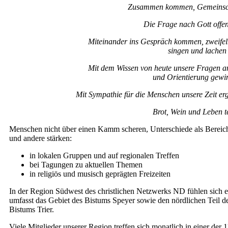
Zus
ammen kommen, Gemeinsch
Die Frage nach Gott offen
Miteinander ins Gespräch kommen, zweifeln,
singen und lachen
Mit dem Wissen von heute unsere Fragen a
und Orientierung gewi
Mit Sympathie für die Menschen unsere Zeit er
Brot, Wein und Leben t
Menschen nicht über einen Kamm scheren, Unterschiede als Bereich
und andere stärken:
in lokalen Gruppen und auf regionalen Treffen
bei Tagungen zu aktuellen Themen
in religiös und musisch geprägten Freizeiten
In der Region Südwest des christlichen Netzwerks ND fühlen sich 
umfasst das Gebiet des Bistums Speyer sowie den nördlichen Teil d
Bistums Trier.
Viele Mitglieder unserer Region treffen sich monatlich in einer der 