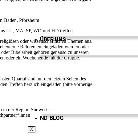
en-Baden, Pforzheim
r aus LU, MA, SP, WO und HD treffen.
ÜBER UNS
 religiösen oder wissenschaftlichen Themen aus.
bei externe Referenten eingeladen werden oder
oder Bibelarbeit gehören genauso zu unseren
n oder ein Wochenende mit der Gruppe.
ten Quartal sind auf den letzten Seiten des
u den Treffen herzlich eingeladen (bitte vorherige
 in der Region Südwest -
hpartner*innen
ND-BLOG
X