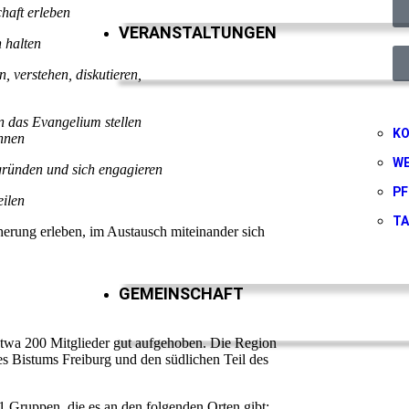
aft erleben
VERANSTALTUNGEN
 halten
 verstehen, diskutieren,
n das Evangelium stellen
K
nnen
W
gründen und sich engagieren
PF
eilen
T
erung erleben, im Austausch miteinander sich
GEMEINSCHAFT
etwa 200 Mitglieder gut aufgehoben. Die Region
es Bistums Freiburg und den südlichen Teil des
11 Gruppen, die es an den folgenden Orten gibt: