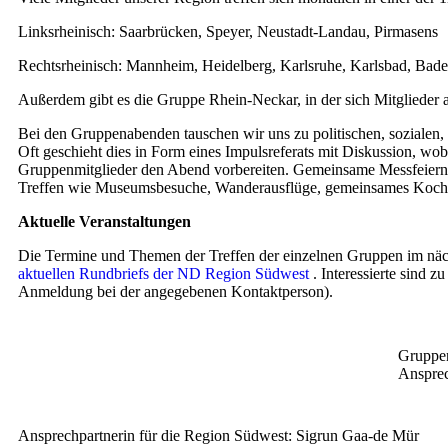
Linksrheinisch: Saarbrücken, Speyer, Neustadt-Landau, Pirmasens
Rechtsrheinisch: Mannheim, Heidelberg, Karlsruhe, Karlsbad, Bad
Außerdem gibt es die Gruppe Rhein-Neckar, in der sich Mitgliede
Bei den Gruppenabenden tauschen wir uns zu politischen, sozialen,
Oft geschieht dies in Form eines Impulsreferats mit Diskussion, wo
Gruppenmitglieder den Abend vorbereiten. Gemeinsame Messfeiern 
Treffen wie Museumsbesuche, Wanderausflüge, gemeinsames Koche
Aktuelle Veranstaltungen
Die Termine und Themen der Treffen der einzelnen Gruppen im nächs
aktuellen Rundbriefs der ND Region Südwest
. Interessierte sind z
Anmeldung bei der angegebenen Kontaktperson).
Gruppen
Ansprec
Ansprechpartnerin für die Region Südwest: Sigrun Gaa-de Mür