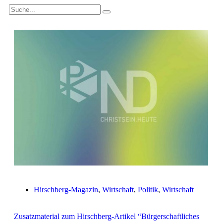
Hirschberg-Magazin
,
Wirtschaft
,
Politik
,
Wirtschaft
Zusatzmaterial zum Hirschberg-Artikel “Bürgerschaftliches