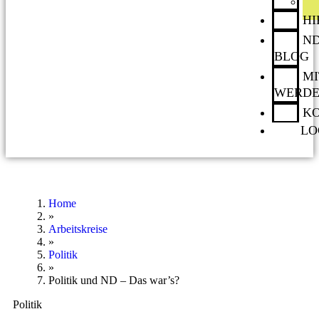
H
ND
BLOG
MI
WERD
K
LO
Home
»
Arbeitskreise
»
Politik
»
Politik und ND – Das war’s?
Politik