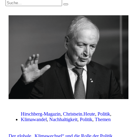
Hirschberg-Magazin
,
Christsein.Heute
,
Politik
,
Klimawandel
,
Nachhaltigkeit
,
Politik
,
Themen
Der globale „Klimawechsel“ und die Rolle der Politik