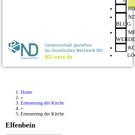
H
ND
BLOG
MI
WERD
K
LO
Home
»
Erneuerung der Kirche
»
Erneuerung der Kirche
Elfenbein