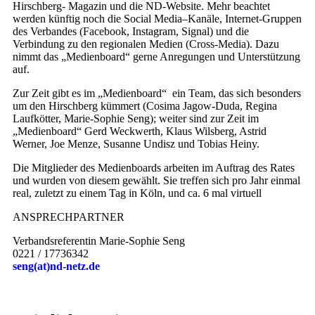
Hirschberg- Magazin und die ND-Website. Mehr beachtet
werden künftig noch die Social Media–Kanäle, Internet-Gruppen
des Verbandes (Facebook, Instagram, Signal) und die
Verbindung zu den regionalen Medien (Cross-Media). Dazu
nimmt das „Medienboard“ gerne Anregungen und Unterstützung
auf.
Zur Zeit gibt es im „Medienboard“ ein Team, das sich besonders
um den Hirschberg kümmert (Cosima Jagow-Duda, Regina
Laufkötter, Marie-Sophie Seng); weiter sind zur Zeit im
„Medienboard“ Gerd Weckwerth, Klaus Wilsberg, Astrid
Werner, Joe Menze, Susanne Undisz und Tobias Heiny.
Die Mitglieder des Medienboards arbeiten im Auftrag des Rates
und wurden von diesem gewählt. Sie treffen sich pro Jahr einmal
real, zuletzt zu einem Tag in Köln, und ca. 6 mal virtuell
ANSPRECHPARTNER
Verbandsreferentin Marie-Sophie Seng
0221 / 17736342
seng(at)nd-netz.de