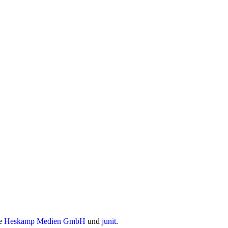
ie
Heskamp Medien GmbH
und
junit
.